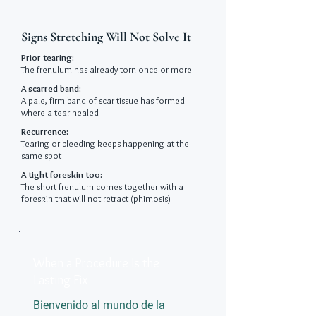
Signs Stretching Will Not Solve It
Prior tearing:
The frenulum has already torn once or more
A scarred band:
A pale, firm band of scar tissue has formed
where a tear healed
Recurrence:
Tearing or bleeding keeps happening at the
same spot
A tight foreskin too:
The short frenulum comes together with a
foreskin that will not retract (phimosis)
When a Procedure Is the
Lasting Fix
Bienvenido al mundo de la