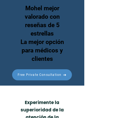
Mohel mejor
valorado con
reseñas de 5
estrellas
La mejor opción
para médicos y
clientes
Free Private Consultation
Experimente la
superioridad de la
atención de la