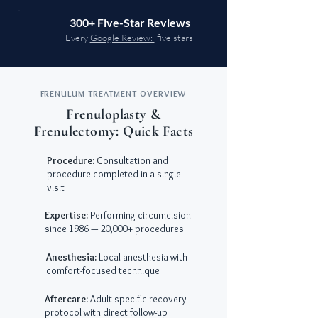
300+ Five-Star Reviews
Every
Google Review:
five stars
FRENULUM TREATMENT OVERVIEW
Frenuloplasty &
Frenulectomy: Quick Facts
Procedure:
C
onsultation and
procedure completed in a single
visit
Expertise:
Performing circumcision
since 1986 — 20,000+ procedures
Anesthesia:
Local anesthesia with
comfort-focused technique
Aftercare:
Adult-specific recovery
protocol with direct follow-up