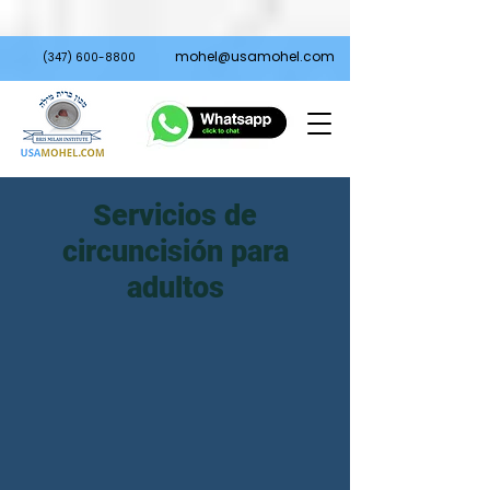
import wixLocation from 'wix-location' $w.onReady(function () { var
gclid = wixLocation.query["gclid"]; if (gclid) { $w('#gclid').value = gclid;
} });
mohel@usamohel.com
(347) 600-8800
Servicios de
circuncisión para
adultos