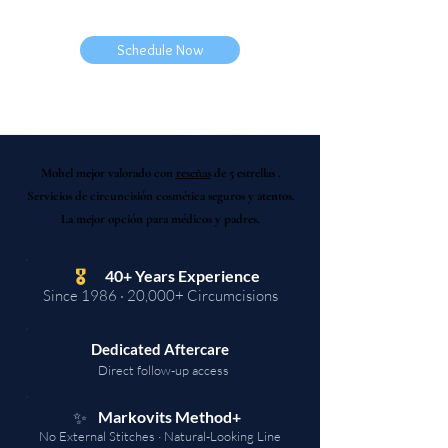
Schedule Now
Mohel mejor valorado con
reseñas
de 5 estrellas
.
Servicios de circuncisión cosmética seguros y atentos.
La mejor opción para médicos y padres.
🎖
40+ Years Experience
Since 1986 · 20,000+ Circumcisions
Dedicated Aftercare
Direct follow-up access
✨
Markovits Method+
No External Stitches · Natural-Looking Line